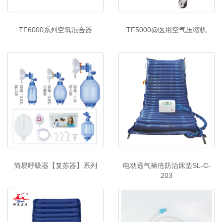
TF6000系列空氧混合器
TF5000@医用空气压缩机
简易呼吸器【复苏器】系列
电动透气褥疮防治床垫SL-C-
203