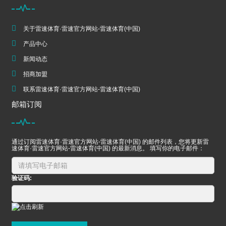
关于雷速体育·雷速官方网站-雷速体育(中国)
产品中心
新闻动态
招商加盟
联系雷速体育·雷速官方网站-雷速体育(中国)
邮箱订阅
通过订阅雷速体育·雷速官方网站-雷速体育(中国) 的邮件列表，您将更新雷
速体育·雷速官方网站-雷速体育(中国) 的最新消息。 填写你的电子邮件：
验证码: