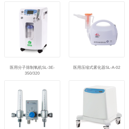
医用分子筛制氧机SL-3E-
医用压缩式雾化器SL-A-02
350/320