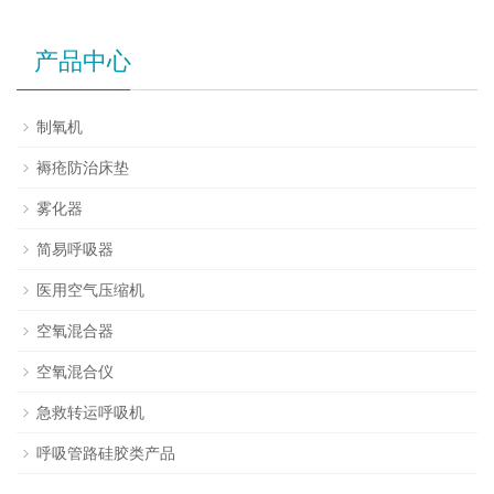
产品中心
制氧机
褥疮防治床垫
雾化器
简易呼吸器
医用空气压缩机
空氧混合器
空氧混合仪
急救转运呼吸机
呼吸管路硅胶类产品