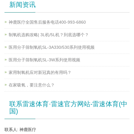
新闻资讯
神鹿医疗全国售后服务电话400-993-6860
制氧机选购攻略| 3L机/5L机？到底选哪个？
医用分子筛制氧机SL-3A330/530系列使用视频
医用分子筛制氧机SL-3W系列使用视频
家用制氧机应对新冠真的有用吗？
在家吸氧，要注意什么？
联系雷速体育·雷速官方网站-雷速体育(中
国)
联系人: 神鹿医疗