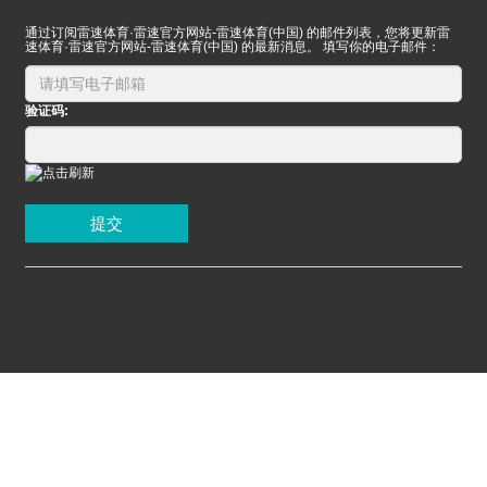
通过订阅雷速体育·雷速官方网站-雷速体育(中国) 的邮件列表，您将更新雷
速体育·雷速官方网站-雷速体育(中国) 的最新消息。 填写你的电子邮件：
验证码:
提交