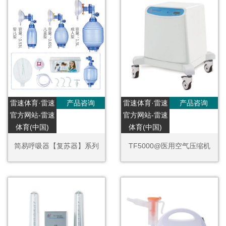
雷速体育·雷速
产品咨询
雷速体育·雷速
产品咨询
官方网站-雷速
官方网站-雷速
体育(中国)
体育(中国)
简易呼吸器【复苏器】系列
TF5000@医用空气压缩机