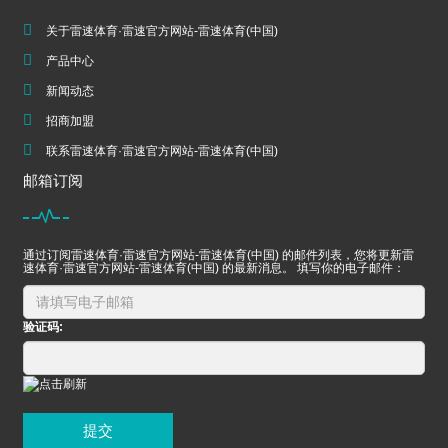
关于雷速体育·雷速官方网站-雷速体育(中国)
产品中心
新闻动态
招商加盟
联系雷速体育·雷速官方网站-雷速体育(中国)
邮箱订阅
通过订阅雷速体育·雷速官方网站-雷速体育(中国) 的邮件列表，您将更新雷
速体育·雷速官方网站-雷速体育(中国) 的最新消息。 填写你的电子邮件：
验证码:
提交