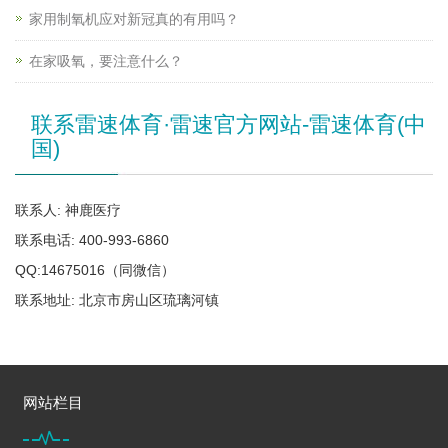
家用制氧机应对新冠真的有用吗？
在家吸氧，要注意什么？
联系雷速体育·雷速官方网站-雷速体育(中
国)
联系人: 神鹿医疗
联系电话: 400-993-6860
QQ:14675016（同微信）
联系地址: 北京市房山区琉璃河镇
网站栏目