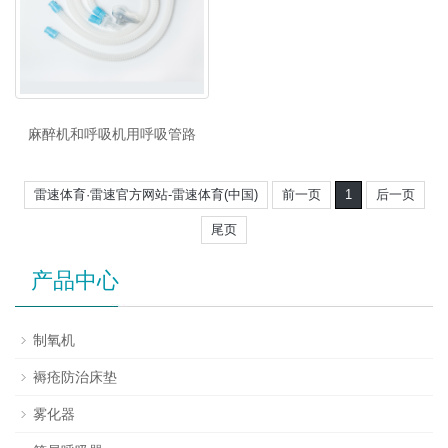
麻醉机和呼吸机用呼吸管路
雷速体育·雷速官方网站-雷速体育(中国)
前一页
1
后一页
尾页
产品中心
制氧机
褥疮防治床垫
雾化器