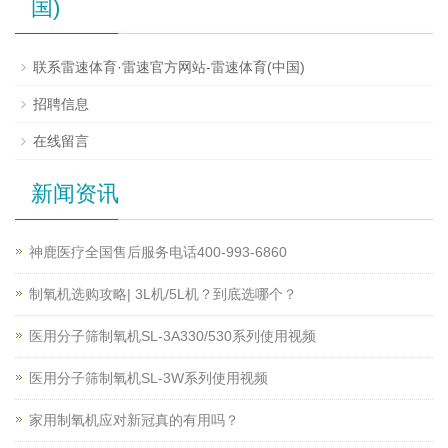
国)
联系雷速体育·雷速官方网站-雷速体育(中国)
招聘信息
在线留言
新闻资讯
神鹿医疗全国售后服务电话400-993-6860
制氧机选购攻略| 3L机/5L机？到底选哪个？
医用分子筛制氧机SL-3A330/530系列使用视频
医用分子筛制氧机SL-3W系列使用视频
家用制氧机应对新冠真的有用吗？