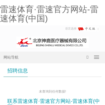
雷速体育·雷速官方网站-雷
速体育(中国)
语言选择:
网站导航
Toggl
navig
招聘信息
未查询到任何数据!
联系雷速体育·雷速官方网站-雷速体育(中