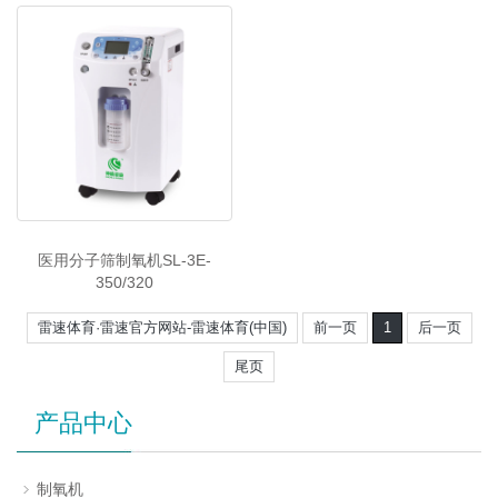
医用分子筛制氧机SL-3E-
350/320
雷速体育·雷速官方网站-雷速体育(中国)
前一页
1
后一页
尾页
产品中心
制氧机