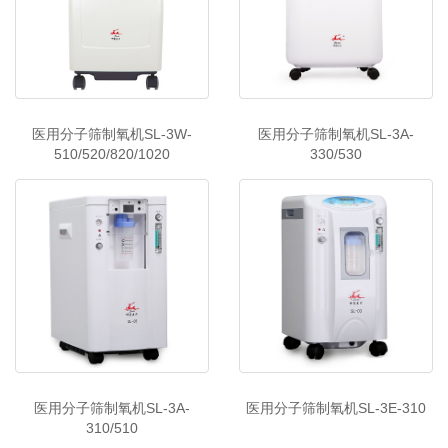
医用分子筛制氧机SL-3W-
医用分子筛制氧机SL-3A-
510/520/820/1020
330/530
医用分子筛制氧机SL-3A-
医用分子筛制氧机SL-3E-310
310/510