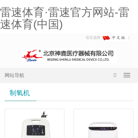
雷速体育·雷速官方网站-雷
速体育(中国)
语言选择:
网站导航
Toggl
navig
制氧机