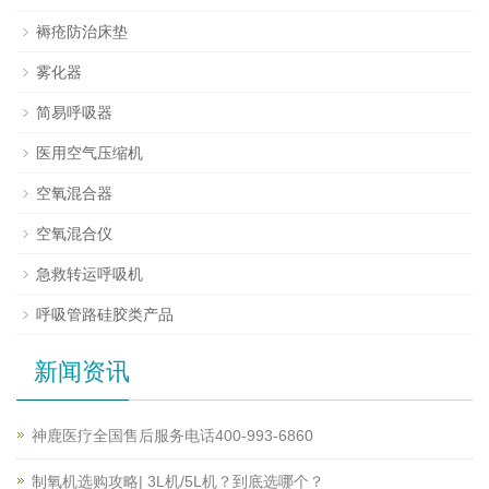
褥疮防治床垫
雾化器
简易呼吸器
医用空气压缩机
空氧混合器
空氧混合仪
急救转运呼吸机
呼吸管路硅胶类产品
新闻资讯
神鹿医疗全国售后服务电话400-993-6860
制氧机选购攻略| 3L机/5L机？到底选哪个？