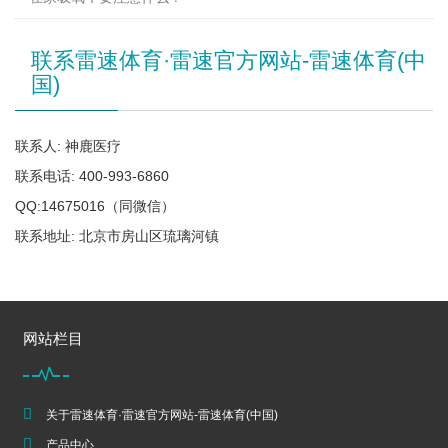
联系雷速体育·雷速官方网站-雷速体育(中
国)
联系人: 神鹿医疗
联系电话: 400-993-6860
QQ:14675016（同微信）
联系地址: 北京市房山区琉璃河镇
网站栏目
关于雷速体育·雷速官方网站-雷速体育(中国)
产品中心