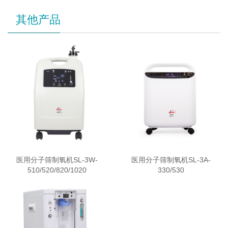
其他产品
医用分子筛制氧机SL-3W-
医用分子筛制氧机SL-3A-
510/520/820/1020
330/530