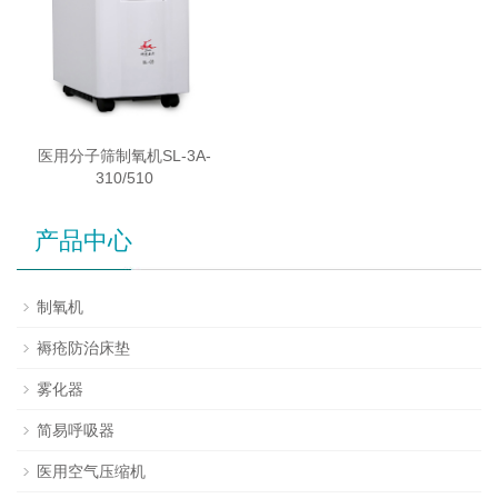
医用分子筛制氧机SL-3A-
310/510
产品中心
制氧机
褥疮防治床垫
雾化器
简易呼吸器
医用空气压缩机