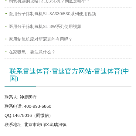
制氧机选购攻略| 3L机/5L机？到底选哪个？
医用分子筛制氧机SL-3A330/530系列使用视频
医用分子筛制氧机SL-3W系列使用视频
家用制氧机应对新冠真的有用吗？
在家吸氧，要注意什么？
联系雷速体育·雷速官方网站-雷速体育(中
国)
联系人: 神鹿医疗
联系电话: 400-993-6860
QQ:14675016（同微信）
联系地址: 北京市房山区琉璃河镇