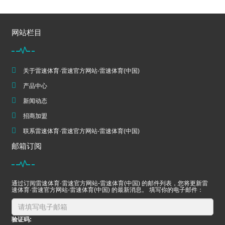
网站栏目
关于雷速体育·雷速官方网站-雷速体育(中国)
产品中心
新闻动态
招商加盟
联系雷速体育·雷速官方网站-雷速体育(中国)
邮箱订阅
通过订阅雷速体育·雷速官方网站-雷速体育(中国) 的邮件列表，您将更新雷
速体育·雷速官方网站-雷速体育(中国) 的最新消息。 填写你的电子邮件：
验证码: