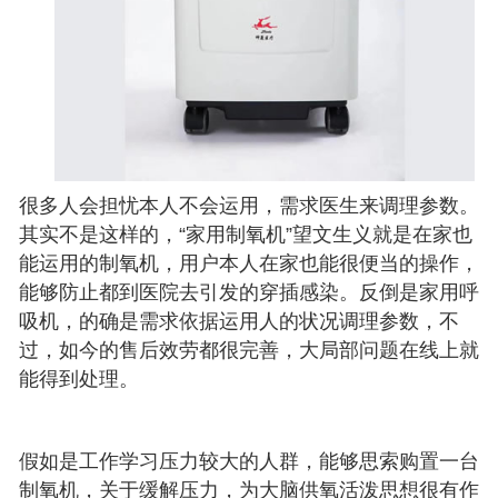
很多人会担忧本人不会运用，需求医生来调理参数。
其实不是这样的，“家用制氧机”望文生义就是在家也
能运用的制氧机，用户本人在家也能很便当的操作，
能够防止都到医院去引发的穿插感染。反倒是家用呼
吸机，的确是需求依据运用人的状况调理参数，不
过，如今的售后效劳都很完善，大局部问题在线上就
能得到处理。
假如是工作学习压力较大的人群，能够思索购置一台
制氧机，关于缓解压力，为大脑供氧活泼思想很有作