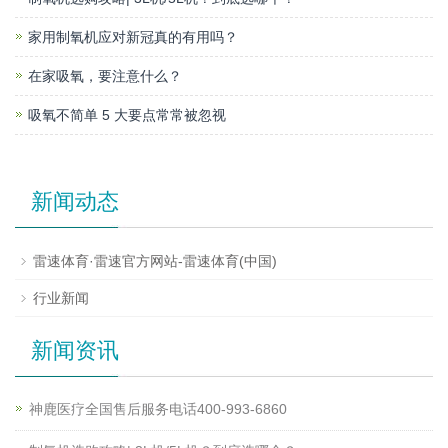
家用制氧机应对新冠真的有用吗？
在家吸氧，要注意什么？
吸氧不简单 5 大要点常常被忽视
新闻动态
雷速体育·雷速官方网站-雷速体育(中国)
行业新闻
新闻资讯
神鹿医疗全国售后服务电话400-993-6860