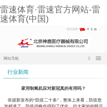
雷速体育·雷速官方网站-雷
速体育(中国)
语言选择:
网站导航
Toggl
navig
行业新闻
家用制氧机应对新冠真的有用吗？
依据新发布的“防疫二十条”，整体上来看，防疫愈
加精准了，防疫战略也得到了优化，但大家的的顾忌