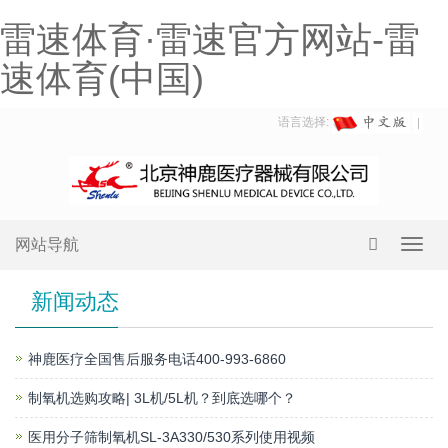
雷速体育·雷速官方网站-雷
速体育(中国)
语言选择:
网站导航
Toggl
navig
新闻动态
神鹿医疗全国售后服务电话400-993-6860
制氧机选购攻略| 3L机/5L机？到底选哪个？
医用分子筛制氧机SL-3A330/530系列使用视频