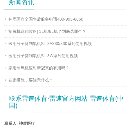
新闻资讯
神鹿医疗全国售后服务电话400-993-6860
制氧机选购攻略| 3L机/5L机？到底选哪个？
医用分子筛制氧机SL-3A330/530系列使用视频
医用分子筛制氧机SL-3W系列使用视频
家用制氧机应对新冠真的有用吗？
在家吸氧，要注意什么？
联系雷速体育·雷速官方网站-雷速体育(中
国)
联系人: 神鹿医疗