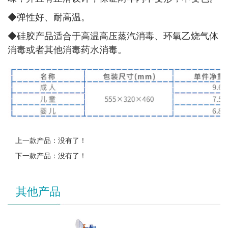
◆
弹性好、耐高温。
◆
硅胶产品适合于高温高压蒸汽消毒、环氧乙烧气体
消毒或者其他消毒药水消毒。
上一款产品：没有了！
下一款产品：没有了！
其他产品